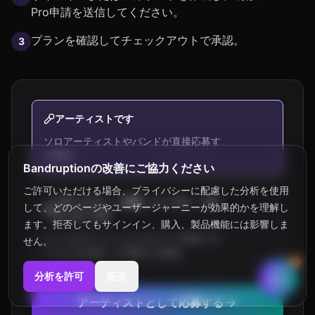
Pro申請を送信してください。
プランを確認してチェックアウトで承認。
3
アーティストです
ソロアーティストやバンドが直接応募す
る場合。
Bandruptionの改善にご協力ください
ご許可いただける場合、プライバシーに配慮した分析を使用
マネージャー、会場、レーベル、プロ
して、どのページやユーザージャーニーが効果的かを理解し
モーターです
ます。拒否してもサインイン、購入、製品機能には影響しま
チームがアーティストやライブ音楽プロ
せん。
グラムを代表して応募する場合。
分析を許可
拒否
アーティストとして応募する